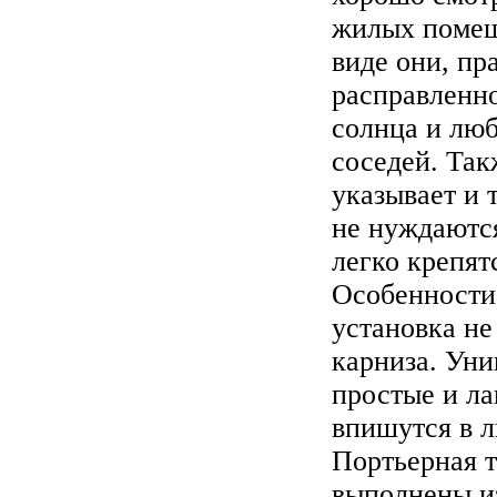
жилых помещ
виде они, пр
расправленн
солнца и лю
соседей. Так
указывает и 
не нуждаются
легко крепят
Особенности
установка не
карниза. Ун
простые и л
впишутся в л
Портьерная 
выполнены из