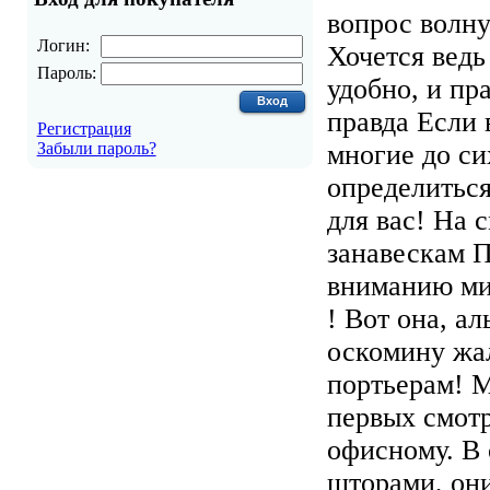
вопрос волну
Логин:
Хочется ведь
Пароль:
удобно, и пр
правда Если 
Регистрация
Забыли пароль?
многие до си
определиться
для вас! На 
занавескам 
вниманию ми
! Вот она, а
оскомину жа
портьерам! М
первых смотр
офисному. В 
шторами, он