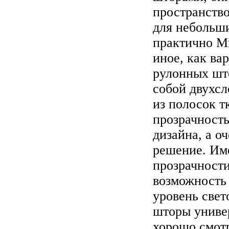
пространство
для небольш
практично Ми
иное, как ва
рулонных шт
собой двухсл
из полосок т
прозрачность
дизайна, а о
решение. Им
прозрачности
возможность 
уровень свет
шторы униве
хорошо смотр